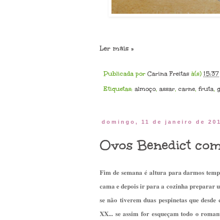
Ler mais »
Publicada por
Carina Freitas
à(s)
15:37
Etiquetas:
almoço
,
assar
,
carne
,
fruta
,
domingo, 11 de janeiro de 20
Ovos Benedict co
Fim de semana é altura para darmos temp
cama e depois ir para a cozinha preparar 
se não tiverem duas pespinetas que desd
XX... se assim for esqueçam todo o roman