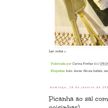
Ler mais »
Publicada por
Carina Freitas
à(s)
09:0
Etiquetas:
bolo
,
doces
,
fécula batata
,
la
domingo, 18 de janeiro de 20
Picanha ao sal co
coisinhas)