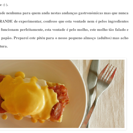
:) ).
idade nenhuma para quem anda nestas andanças gastronómicas mas que nunca
RANDE de experimentar, confesso que esta vontade nem é pelos ingredientes
o funcionam perfeitamente, esta vontade é pelo molho, este molho tão falado e
o papão. Preparei este pitéu para o nosso pequeno almoço (adultos) mas acho
tura.