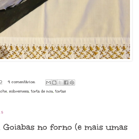
0
4 comentários:
nche
,
sobremesa
,
torta de noz
,
tortas
15
m Goiabas no forno (e mais umas