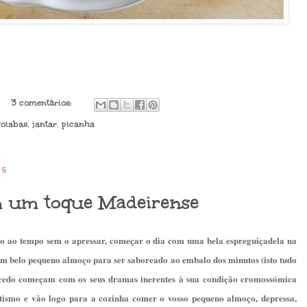
3 comentários:
goiabas
,
jantar
,
picanha
15
m um toque Madeirense
o ao tempo sem o apressar, começar o dia com uma bela espreguiçadela na
um belo pequeno almoço para ser saboreado ao embalo dos minutos (isto tudo
e cedo começam com os seus dramas inerentes à sua condição cromossómica
tismo e vão logo para a cozinha comer o vosso pequeno almoço, depressa,